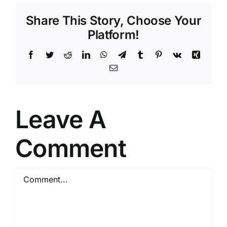
Share This Story, Choose Your
Platform!
Facebook
Twitter
Reddit
LinkedIn
WhatsApp
Telegram
Tumblr
Pinterest
Vk
Xing
Email
Leave A
Comment
Comment